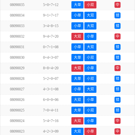
08090035
5+0+7=12
大单
小双
中
08090034
9+1+7=17
小单
大双
错
08090033
3+4+8=15
小单
大双
错
08090032
9+4+7=20
大双
小单
中
08090031
0+7+1=08
小单
大双
错
08090030
0+4+3=07
大单
小双
错
08090029
8+8+4=20
大双
小单
中
08090028
5+2+0=07
大单
小双
错
08090027
4+3+1=08
小单
大双
错
08090026
6+0+0=06
大双
小单
错
08090025
7+0+4=11
大单
小双
错
08090024
5+4+7=16
大双
小单
中
08090023
4+2+3=09
大双
小单
中