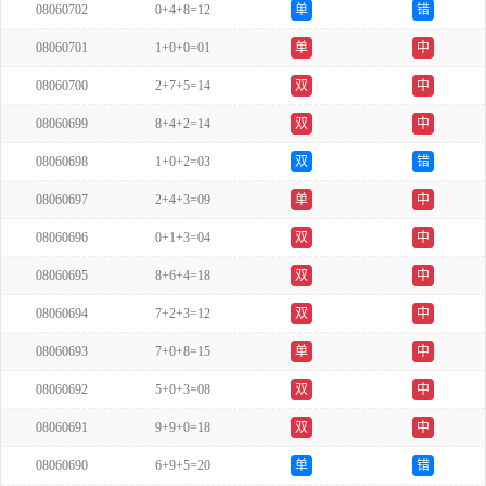
08060702
0+4+8=12
单
错
08060701
1+0+0=01
单
中
08060700
2+7+5=14
双
中
08060699
8+4+2=14
双
中
08060698
1+0+2=03
双
错
08060697
2+4+3=09
单
中
08060696
0+1+3=04
双
中
08060695
8+6+4=18
双
中
08060694
7+2+3=12
双
中
08060693
7+0+8=15
单
中
08060692
5+0+3=08
双
中
08060691
9+9+0=18
双
中
08060690
6+9+5=20
单
错