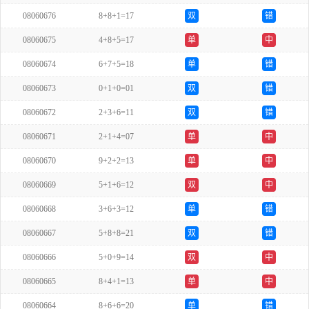
08060676
8+8+1=17
双
错
08060675
4+8+5=17
单
中
08060674
6+7+5=18
单
错
08060673
0+1+0=01
双
错
08060672
2+3+6=11
双
错
08060671
2+1+4=07
单
中
08060670
9+2+2=13
单
中
08060669
5+1+6=12
双
中
08060668
3+6+3=12
单
错
08060667
5+8+8=21
双
错
08060666
5+0+9=14
双
中
08060665
8+4+1=13
单
中
08060664
8+6+6=20
单
错