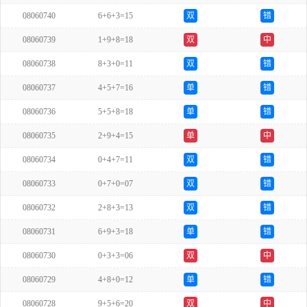
08060740
6+6+3=15
双
错
08060739
1+9+8=18
双
中
08060738
8+3+0=11
双
错
08060737
4+5+7=16
单
错
08060736
5+5+8=18
单
错
08060735
2+9+4=15
单
中
08060734
0+4+7=11
双
错
08060733
0+7+0=07
双
错
08060732
2+8+3=13
双
错
08060731
6+9+3=18
单
错
08060730
0+3+3=06
双
中
08060729
4+8+0=12
单
错
08060728
9+5+6=20
双
中