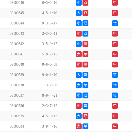
08100546
6+5+5=16
小
双
中
08100545
4+5+1=10
大
双
中
08100544
9+3+5=17
小
双
错
08100543
2+3+6=11
小
双
中
08100542
3+5+9=17
小
单
中
08100541
5+8+2=15
大
单
中
08100540
9+0+0=09
小
单
中
08100539
9+0+1=10
大
单
错
08100538
1+3+2=06
大
单
错
08100537
8+9+4=21
小
双
错
08100536
2+3+7=12
小
单
中
08100535
4+5+3=12
大
双
中
08100534
3+9+4=16
大
单
中