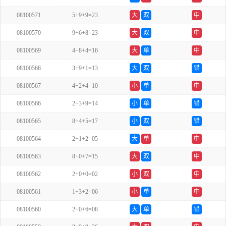
08100571
5+9+9=23
大
双
中
08100570
9+6+8=23
大
双
中
08100569
4+8+4=16
大
单
中
08100568
3+9+1=13
大
双
错
08100567
4+2+4=10
小
单
中
08100566
2+3+9=14
小
单
错
08100565
8+4+5=17
小
双
错
08100564
2+1+2=05
大
单
中
08100563
8+0+7=15
大
双
中
08100562
2+0+0=02
小
双
中
08100561
1+3+2=06
小
单
中
08100560
2+0+6=08
大
单
错