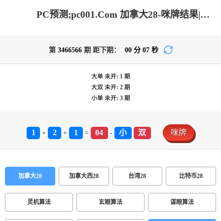
PC预测;pc001.Com 加拿大28-咪牌结果|加拿大2.8在线|加拿大28走势咪牌|加拿大pc28预测-在线预测|加拿大28开奖结果_极致火热优质的免费预测网站!
第
3466566
期 距下期：
00
分
07
秒
大单
未开:
1
期
大双
未开:
2
期
小单
未开:
3
期
1
2
1
04
小
双
咪牌
+
+
=
-
加拿大28
加拿大西28
台湾28
比特币28
灵机算法
玄眼算法
谋眼算法