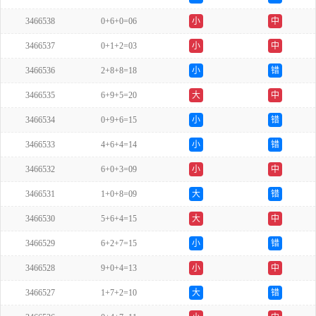
3466538
0+6+0=06
小
中
3466537
0+1+2=03
小
中
3466536
2+8+8=18
小
错
3466535
6+9+5=20
大
中
3466534
0+9+6=15
小
错
3466533
4+6+4=14
小
错
3466532
6+0+3=09
小
中
3466531
1+0+8=09
大
错
3466530
5+6+4=15
大
中
3466529
6+2+7=15
小
错
3466528
9+0+4=13
小
中
3466527
1+7+2=10
大
错