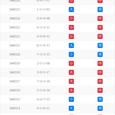
3466526
0+4+7=11
小
中
3466525
1+1+1=03
大
错
3466524
2+0+4=06
小
中
3466523
6+3+2=11
小
中
3466522
4+0+8=12
小
中
3466521
8+1+4=13
大
错
3466520
7+5+3=15
小
错
3466519
2+5+1=08
小
中
3466518
3+9+5=17
大
中
3466517
7+4+5=16
大
中
3466516
5+5+6=16
大
中
3466515
4+4+7=15
小
错
3466514
4+1+6=11
大
错