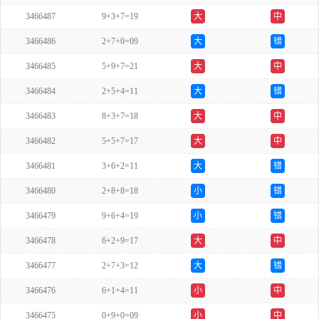
3466487
9+3+7=19
大
中
3466486
2+7+0=09
大
错
3466485
5+9+7=21
大
中
3466484
2+5+4=11
大
错
3466483
8+3+7=18
大
中
3466482
5+5+7=17
大
中
3466481
3+6+2=11
大
错
3466480
2+8+8=18
小
错
3466479
9+6+4=19
小
错
3466478
6+2+9=17
大
中
3466477
2+7+3=12
大
错
3466476
6+1+4=11
小
中
3466475
0+9+0=09
小
中