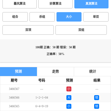
暮风算法
妙算算法
真测算法
组合
杀组
大小
单双
双项
双组
100期 正确：50 期 错误：50 期
正确率：50%
预测
走势
统计
期号
号码
预测
结果
3466567
---
小
---
单
3466566
1+2+1=04
大
错
3466565
6+4+9=19
小
错