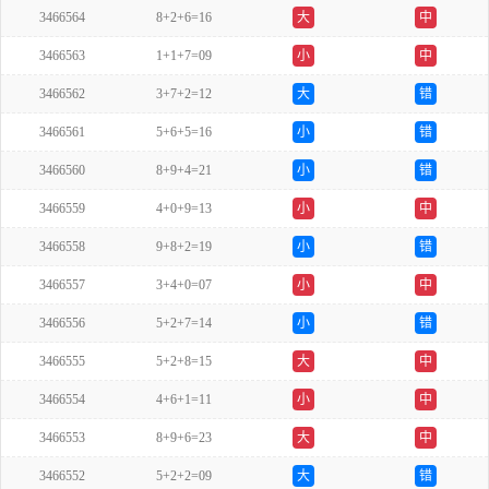
3466564
8+2+6=16
大
中
3466563
1+1+7=09
小
中
3466562
3+7+2=12
大
错
3466561
5+6+5=16
小
错
3466560
8+9+4=21
小
错
3466559
4+0+9=13
小
中
3466558
9+8+2=19
小
错
3466557
3+4+0=07
小
中
3466556
5+2+7=14
小
错
3466555
5+2+8=15
大
中
3466554
4+6+1=11
小
中
3466553
8+9+6=23
大
中
3466552
5+2+2=09
大
错