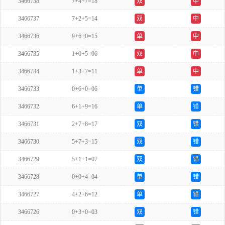
3466738
7+4+7=18
双
中
3466737
7+2+5=14
双
中
3466736
9+6+0=15
单
中
3466735
1+0+5=06
双
中
3466734
1+3+7=11
单
中
3466733
0+6+0=06
单
错
3466732
6+1+9=16
单
错
3466731
2+7+8=17
双
错
3466730
5+7+3=15
双
错
3466729
5+1+1=07
双
错
3466728
0+0+4=04
单
错
3466727
4+2+6=12
单
错
3466726
0+3+0=03
双
错