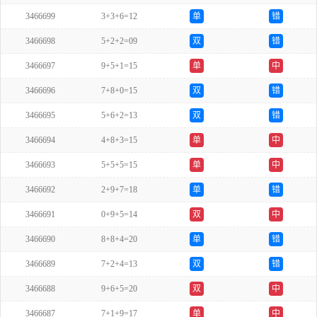
3466699
3+3+6=12
单
错
3466698
5+2+2=09
双
错
3466697
9+5+1=15
单
中
3466696
7+8+0=15
双
错
3466695
5+6+2=13
双
错
3466694
4+8+3=15
单
中
3466693
5+5+5=15
单
中
3466692
2+9+7=18
单
错
3466691
0+9+5=14
双
中
3466690
8+8+4=20
单
错
3466689
7+2+4=13
双
错
3466688
9+6+5=20
双
中
3466687
7+1+9=17
单
中