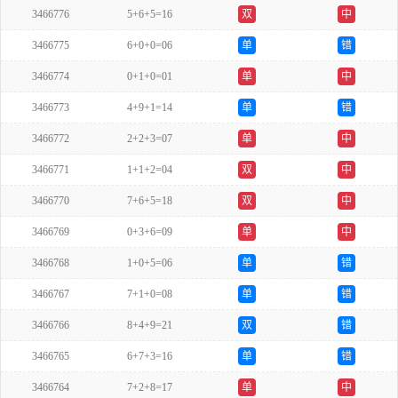
3466776
5+6+5=16
双
中
3466775
6+0+0=06
单
错
3466774
0+1+0=01
单
中
3466773
4+9+1=14
单
错
3466772
2+2+3=07
单
中
3466771
1+1+2=04
双
中
3466770
7+6+5=18
双
中
3466769
0+3+6=09
单
中
3466768
1+0+5=06
单
错
3466767
7+1+0=08
单
错
3466766
8+4+9=21
双
错
3466765
6+7+3=16
单
错
3466764
7+2+8=17
单
中