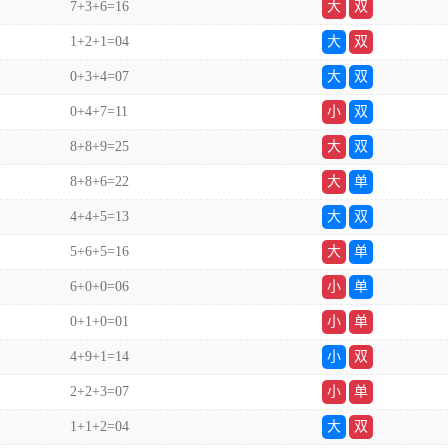
7+3+6=16
大
双
1+2+1=04
大
双
0+3+4=07
大
双
0+4+7=11
小
双
8+8+9=25
大
双
8+8+6=22
大
单
4+4+5=13
大
双
5+6+5=16
大
单
6+0+0=06
小
单
0+1+0=01
小
单
4+9+1=14
小
双
2+2+3=07
小
单
1+1+2=04
大
双