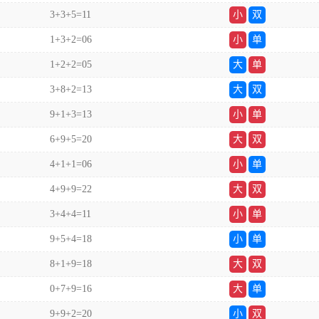
3+3+5=11
小
双
1+3+2=06
小
单
1+2+2=05
大
单
3+8+2=13
大
双
9+1+3=13
小
单
6+9+5=20
大
双
4+1+1=06
小
单
4+9+9=22
大
双
3+4+4=11
小
单
9+5+4=18
小
单
8+1+9=18
大
双
0+7+9=16
大
单
9+9+2=20
小
双