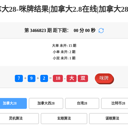
第
3466823
期 距下期：
00
分
00
秒
大单
未开:
15
期
小单
未开:
2
期
小双
未开:
1
期
7
+
9
+
2
=
18
-
大
双
咪牌
加拿大28
加拿大西28
台湾28
比特币28
灵机算法
玄眼算法
谋眼算法