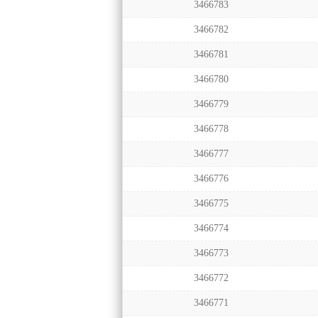
3466783
3466782
3466781
3466780
3466779
3466778
3466777
3466776
3466775
3466774
3466773
3466772
3466771