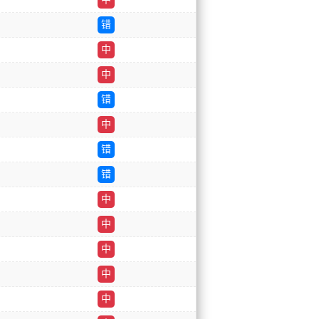
错
中
中
错
中
错
错
中
中
中
中
中