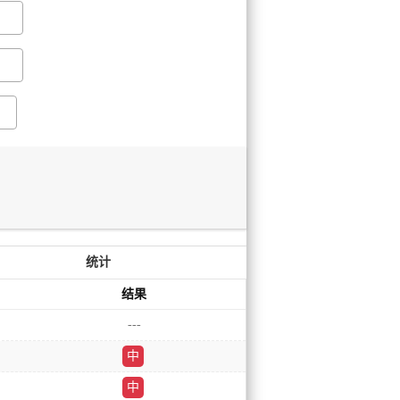
统计
结果
---
中
中