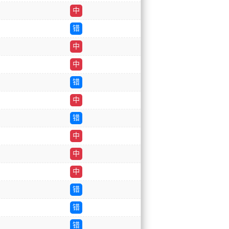
中
错
中
中
错
中
错
中
中
中
错
错
错