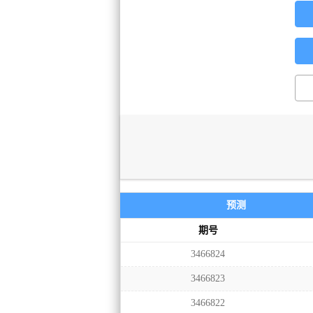
预测
期号
3466824
3466823
3466822